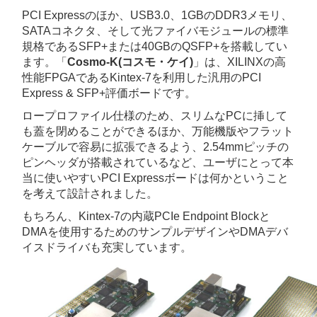
9月4日
PCI Expressサンプルデザイン
の解説を行い
PCI Expressのほか、USB3.0、1GBのDDR3メモリ、
​9月4日 ホームページをリニューアルし、大幅に情報
SATAコネクタ、そして光ファイバモジュールの標準
5月22日 DDR3メモリコア
「MIG」設定ガイド
を掲載
規格であるSF
P
+または40GBのQSF
P
+を搭載してい
5月19日
XILINXのコアを実装してPCI Express DM
ます。「
Cosmo-K(コスモ・ケイ)
」は、XILINXの高
5月9日 Cosmo-K0,K-,k+の回路図を更新しました
性能FPGAであるKintex-7を利用した汎用のPCI
5月9日 Cosmo-K0,K-,k+のハードウェアマニュア
Express & SF
P
+評価ボードです。
2月23日 Cosmo-K0の出荷を開始しました。
ロープロファイル仕様のため、スリムなPCに挿して
2月17日 Cosmo-K+の出荷を開始しました。
も蓋を閉めることができるほか、万能機版やフラット
11月16～18日 展示会ET2016へ出展しました
ケーブルで容易に拡張できるよう、2.54mmピッチの
11月15日 USB3.0とDDR3メモリの動作が確認でき
ピンヘッダが搭載されているなど、ユーザにとって本
11月11日 10Gbpsでリンクアップし、IBERT試験
当に使いやすいPCI Expressボードは何かということ
11月10日 PCI ExpressがGen2 x4でリンクアップ
を考えて設計されました。
11月8日 ボードの実装が上がりました
もちろん、Kintex-7の内蔵PCIe Endpoint Blockと
10月18日 メインボードの設計が完了し、基板出図を
DMAを使用するためのサンプルデザインやDMAデバ
10月27日に弊社に生板が到着し、11月上旬に試作機
イスドライバも充実しています。
です。