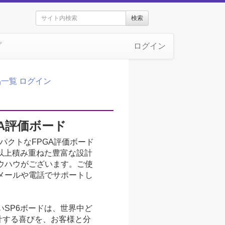
検索
プ
ログイン
品一覧
ログイン
A評価ボード
ンパクトなFPGA評価ボード
5年以上積み重ねた豊富な設計
ウハウがございます。ご使
メールや電話でサポートし
SP6ボードは、世界中ど
計する喜びを、お客様と分