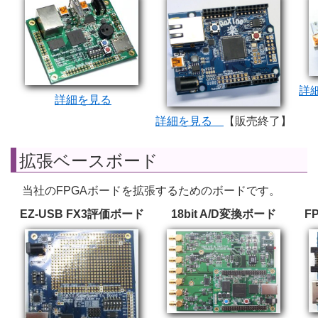
詳
詳細を見る
詳細を見る
【販売終了】
拡張ベースボード
当社のFPGAボードを拡張するためのボードです。
EZ-USB FX3評価ボード
18bit A/D変換ボード
F