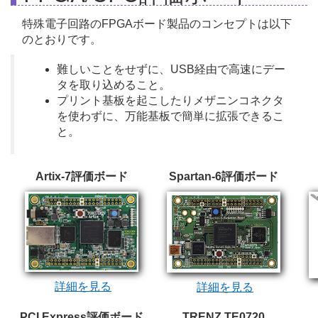
特殊電子回路のFPGAボード製品のコンセプトは以下
のとおりです。
難しいことをせずに、USB経由で高速にデー
タを取り込めること。
プリント基板を起こしたりメザニンコネクタ
を使わずに、万能基板で簡単に拡張できるこ
と。
Artix-7評価ボード
Spartan-6評価ボード
詳細を見る
詳細を見る
PCI Express評価ボード
TRENZ TE0720