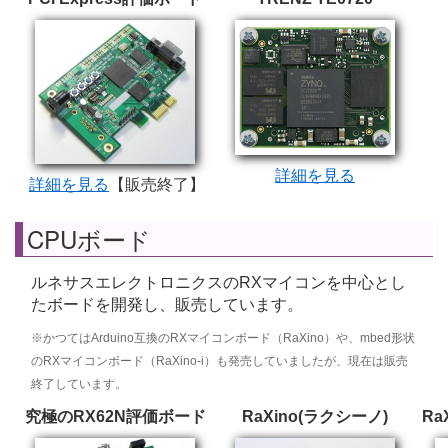
詳細を見る
詳細を見る
【販売終了】
CPUボード
ルネサスエレクトロニクスのRXマイコンを中心とし
たボードを開発し、販売しています。
※かつてはArduino互換のRXマイコンボード（RaXino）や、mbed形状
のRXマイコンボード（RaXino-i）も発売していましたが、現在は販売
終了しています。
究極のRX62N評価ボード
RaXino(ラクシーノ)
Ra