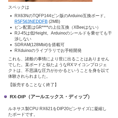
スペックは
RX63NのTQFP144ピン版のArduino互換ボード。
R5F563NEDDFB
(2MB)
ピン配置はGR****の上位互換（XBeeはない）
RJ-45は低Height。Arduinoのシールドを乗せても干
渉しない
SDRAM(128Mbit)を搭載可
RXduinoのライブラリでお手軽開発
これも、諸般の事情により世に出ることはありません
でした。某ボードと似たようなRXマイコンプロジェ
クトは、不思議な圧力がかかるということを身を以て
体験されられました。
【販売することなく終了】
RX-DIP（アールエックス・ディップ）
ルネサス製CPU RX621をDIP20ピンサイズに凝縮し
たボードです。