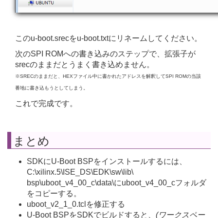
このu-boot.srecをu-boot.txtにリネームしてください。
次のSPI ROMへの書き込みのステップで、拡張子が
srecのままだとうまく書き込めません。
※SRECのままだと、HEXファイル中に書かれたアドレスを解釈してSPI ROMの当該
番地に書き込もうとしてしまう。
これで完成です。
まとめ
SDKにU-Boot BSPをインストールするには、
C:\xilinx.5\ISE_DS\EDK\sw\lib\
bsp\uboot_v4_00_c\data\にuboot_v4_00_cフォルダ
をコピーする。
uboot_v2_1_0.tclを修正する
U-Boot BSPをSDKでビルドすると、
(ワークスペー