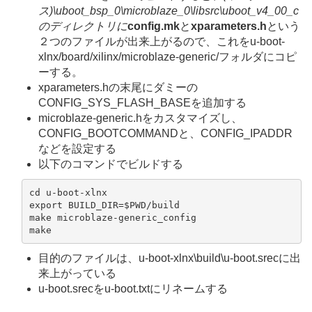
ス)\uboot_bsp_0\microblaze_0\libsrc\uboot_v4_00_c
のディレクトリに
config.mk
と
xparameters.h
という
２つのファイルが出来上がるので、これをu-boot-
xlnx/board/xilinx/microblaze-generic/フォルダにコピ
ーする。
xparameters.hの末尾にダミーの
CONFIG_SYS_FLASH_BASEを追加する
microblaze-generic.hをカスタマイズし、
CONFIG_BOOTCOMMANDと、CONFIG_IPADDR
などを設定する
以下のコマンドでビルドする
cd u-boot-xlnx

export BUILD_DIR=$PWD/build

make microblaze-generic_config

make
目的のファイルは、u-boot-xlnx\build\u-boot.srecに出
来上がっている
u-boot.srecをu-boot.txtにリネームする