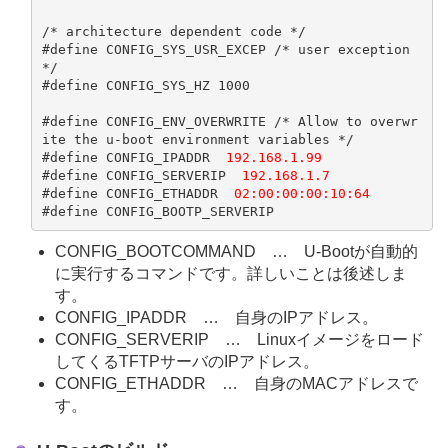
/* architecture dependent code */

#define CONFIG_SYS_USR_EXCEP /* user exception 
*/

#define CONFIG_SYS_HZ 1000

#define CONFIG_ENV_OVERWRITE /* Allow to overwr
ite the u-boot environment variables */

#define CONFIG_IPADDR  
192.168.1.99
#define CONFIG_SERVERIP  
192.168.1.7
#define CONFIG_ETHADDR  
#define CONFIG_BOOTP_SERVERIP
CONFIG_BOOTCOMMAND … U-Bootが自動的
に実行するコマンドです。詳しいことは後述しま
す。
CONFIG_IPADDR … 自身のIPアドレス。
CONFIG_SERVERIP … Linuxイメージをロード
してくるTFTPサーバのIPアドレス。
CONFIG_ETHADDR … 自身のMACアドレスで
す。