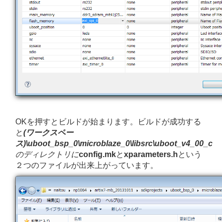
OKを押すとビルドが始まります。ビルドが成功する
と
(ワークスペー
ス)\uboot_bsp_0\microblaze_0\libsrc\uboot_v4_00_c
のディレクトリに
config.mk
と
xparameters.h
という
２つのファイルが出来上がっています。