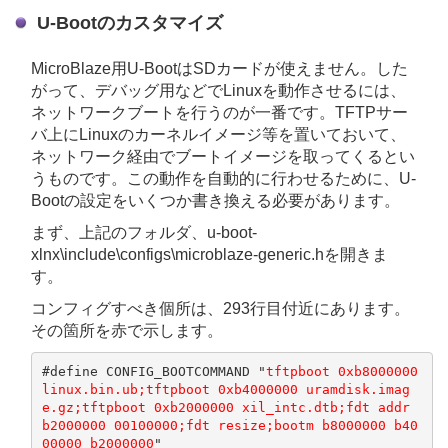
U-Bootのカスタマイズ
MicroBlaze用U-BootはSDカードが使えません。した
がって、デバッグ用などでLinuxを動作させるには、
ネットワークブートを行うのが一番です。TFTPサー
バ上にLinuxのカーネルイメージ等を置いておいて、
ネットワーク経由でブートイメージを取ってくるとい
うものです。この動作を自動的に行わせるために、U-
Bootの設定をいくつか書き換える必要があります。
まず、上記のフォルダ、u-boot-
xlnx\include\configs\microblaze-generic.hを開きま
す。
コンフィグすべき個所は、293行目付近にあります。
その箇所を赤で示します。
#define CONFIG_BOOTCOMMAND "
tftpboot 0xb8000000 
linux.bin.ub;tftpboot 0xb4000000 uramdisk.imag
e.gz;tftpboot 0xb2000000 xil_intc.dtb;fdt addr 
b2000000 00100000;fdt resize;bootm b8000000 b40
00000 b2000000
"
