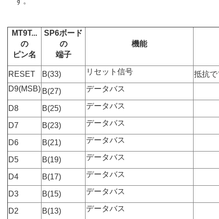
す。
MT9T...
SP6ボード
の
の
機能
ピン名
端子
リセット信号
RESET
B(33)
抵抗で
D9(MSB)
データバス
B(27)
データバス
D8
B(25)
データバス
D7
B(23)
データバス
D6
B(21)
データバス
D5
B(19)
データバス
D4
B(17)
データバス
D3
B(15)
データバス
D2
B(13)