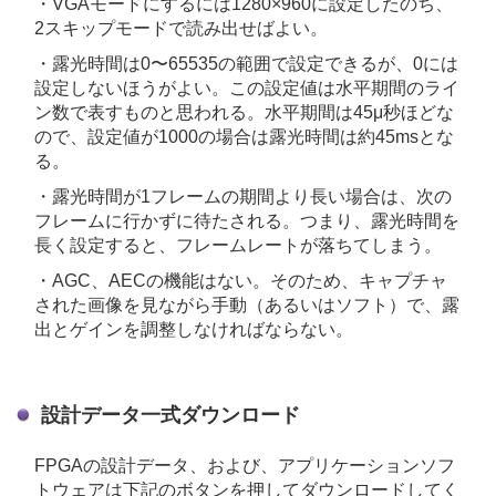
・VGAモードにするには1280×960に設定したのち、
2スキップモードで読み出せばよい。
・露光時間は0〜65535の範囲で設定できるが、0には
設定しないほうがよい。この設定値は水平期間のライ
ン数で表すものと思われる。水平期間は45μ秒ほどな
ので、設定値が1000の場合は露光時間は約45msとな
る。
・露光時間が1フレームの期間より長い場合は、次の
フレームに行かずに待たされる。つまり、露光時間を
長く設定すると、フレームレートが落ちてしまう。
・AGC、AECの機能はない。そのため、キャプチャ
された画像を見ながら手動（あるいはソフト）で、露
出とゲインを調整しなければならない。
設計データ一式ダウンロード
FPGAの設計データ、および、アプリケーションソフ
トウェアは下記のボタンを押してダウンロードしてく