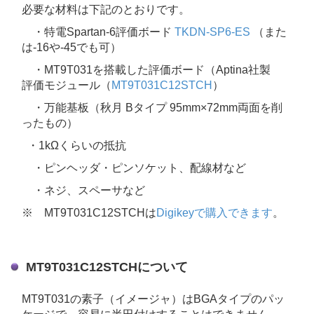
必要な材料は下記のとおりです。
・特電Spartan-6評価ボード
TKDN-SP6-ES
（また
は-16や-45でも可）
・MT9T031を搭載した評価ボード（Aptina社製
評価モジュール（
MT9T031C12STCH
）
・万能基板（秋月 Bタイプ 95mm×72mm両面を削
ったもの）
・1kΩくらいの抵抗
・ピンヘッダ・ピンソケット、配線材など
・ネジ、スペーサなど
※ MT9T031C12STCHは
Digikeyで購入できます
。
MT9T031C12STCHについて
MT9T031の素子（イメージャ）はBGAタイプのパッ