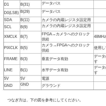
データバス
D1
B(31)
B(29)
データバス
D0(LSB)
SDA
B(11)
カメラの内蔵レジスタ設定用
カメラの内蔵レジスタ設定用
SCL
B(9)
FPGA→カメラへのクロック
XMCLK
B(7)
48MHz
供給
カメラ→FPGAへのクロック
PIXCLK
B(5)
使用し
供給
データ
FRAME
B(3)
垂直データ有効
す
データ
LINE
B(1)
水平データ有効
す
5V
5V
電源
GND
GND
グラウンド
つなぎ方は、下の図を参考にしてください。