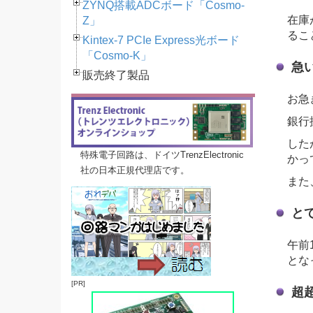
ZYNQ搭載ADCボード「Cosmo-
在庫
Z」
るこ
Kintex-7 PCIe Express光ボード
「Cosmo-K」
急
販売終了製品
お急
銀行
した
特殊電子回路は、ドイツTrenzElectronic
かっ
社の日本正規代理店です。
また
と
午前
とな
[PR]
超