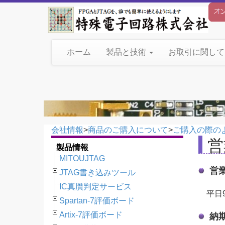
ホーム
製品と技術
お取引に関し
会社情報
>
商品のご購入について
>
ご購入の際の
営
製品情報
MITOUJTAG
営
JTAG書き込みツール
IC真贋判定サービス
平日
Spartan-7評価ボード
Artix-7評価ボード
納