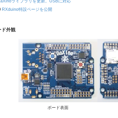
RaXinoライブラリを更新。USBに対応
9
RXduino特設ページを公開
ード外観
ボード表面