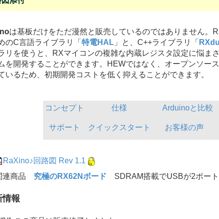
路図添付
no
は基板だけをただ漫然と販売しているのではありません。R
めのC言語ライブラリ「
特電HAL
」と、C++ライブラリ「
RXdu
ラリを使うと、RXマイコンの複雑な内蔵レジスタ設定に悩ま
ムを開発することができます。HEWではなく、オープンソース
ているため、初期開発コストを低く抑えることができます。
コンセプト
仕様
Arduinoと比較
サポート
クイックスタート
お客様の声
RaXino
♪回路図 Rev 1.1
連商品
究極のRX62Nボード
SDRAM搭載でUSBが2ポー
新情報