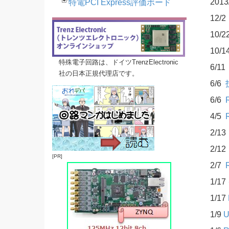
201
特電PCI Express評価ボード
12/
10/
10/
特殊電子回路は、ドイツTrenzElectronic
6/1
社の日本正規代理店です。
6/6
6/6
4/5
2/1
2/1
[PR]
2/7
1/17
1/17
1/9