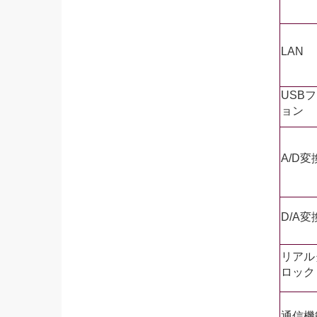
LAN
USB
ョン
A/D変
D/A変
リアル
ロック
通信機