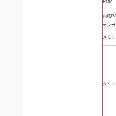
ROM
内蔵R
オンボ
メモリ
タイマ