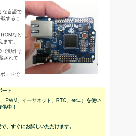
ような言語で
搭載するこ
ュROMなど
えます。
クで動作す
蔵されて
たボードで
ポート
PWM、イーサネット、RTC、etc...）
を使い
提供中！
要で、すぐにお試しいただけます。