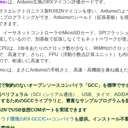
no♪
は、Arduino互換のRXマイコン評価ボードです。
サスエレクトロニクス製RX62Nマイコンを使い、Arduinoの
にプログラミングができ、Arduinoのシールド（拡張基板）を
できます。
、イーサネットコントローラやMicroSDカード、SPIフラッシ
載しているので、別基板で拡張しなくてもネットーワークが使
CPUは、1命令あたりのクロック数が少なく、96MHzのクロッ
で、高速です。さらに、FPU（浮動小数点計算ユニット）も内
ので、桁違いに高速です。
Xino♪は、まさにArduinoの手軽さと、高速・高機能を兼ね備え
償で制約のないオープンソースコンパイラ「GCC」を標準でサ
蔵ペリフェラル
（SCI（シリアル通信）、USB、タイマ、AD/DA、
くするためのGCCライブラリと、豊富なサンプルプログラムを
62NでUSB仮想COMポートを実現できます
ウド環境のRX GCC/C++コンパイラ
も提供。インストール不