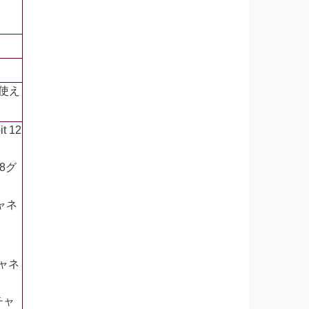
も使え
 12
8グ
ャネ
ャネ
チャ