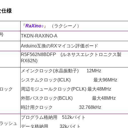
な仕様
『
RaXino♪
』 （ラクシーノ）
号
TKDN-RAXINO-A
Arduino互換のRXマイコン評価ボード
R5F562N8BDFP (ルネサスエレクトロニクス製
RX62N)
メインクロック(水晶振動子) 12MHz
システムクロック(ICLK) 最大96MHz
ロック
周辺モジュールクロック(PCLK) 最大48MHz
外部バスクロック(BCLK) 最大48MHz
時計用クロック 32.768kHz
プログラム格納用 512kバイト
ラッシュ
データ格納用 32kバイト