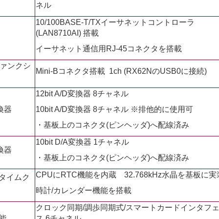
ネル
10/100BASE-T/TXイーサネットコントローラ
(LAN8710AI) 搭載
イーサネット通信用RJ-45コネクタを搭載
ファンクシ
Mini-Bコネクタ搭載 1ch (RX62NのUSB0に接続)
12bit A/D変換器 8チャネル
換器
10bit A/D変換器 8チャネル ※排他的に使用可
・基板上のコネクタ(ピンヘッダ)へ配線済み
10bit D/A変換器 1チャネル
換器
・基板上のコネクタ(ピンヘッダ)へ配線済み
CPUにRTC機能を内蔵 32.768kHz水晶を基板に
タイムク
時計/カレンダー機能を搭載
クロック同期/調歩同期式/スマートカードインタフ
能
ス 6チャネル