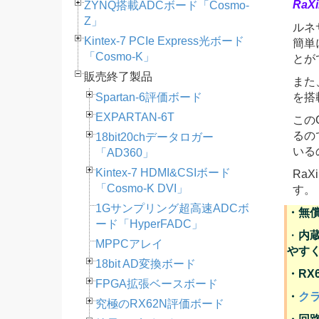
RaXi
ZYNQ搭載ADCボード「Cosmo-
Z」
ルネ
Kintex-7 PCIe Express光ボード
簡単
「Cosmo-K」
とが
販売終了製品
また
Spartan-6評価ボード
を搭
EXPARTAN-6T
この
るの
18bit20chデータロガー
いる
「AD360」
Kintex-7 HDMI&CSIボード
Ra
「Cosmo-K DVI」
す。
1Gサンプリング超高速ADCボ
・無
ード「HyperFADC」
・
内
MPPCアレイ
やす
18bit AD変換ボード
・RX
FPGA拡張ベースボード
・
クラ
究極のRX62N評価ボード