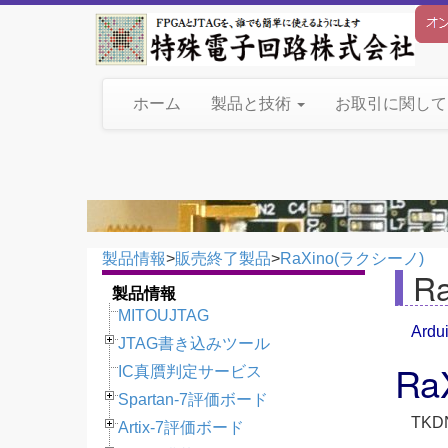
ホーム
製品と技術
お取引に関し
製品情報
>
販売終了製品
>
RaXino(ラクシーノ)
R
製品情報
MITOUJTAG
Ar
JTAG書き込みツール
R
IC真贋判定サービス
Spartan-7評価ボード
TKD
Artix-7評価ボード