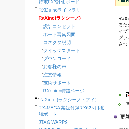
・回
特電FX3評価ボード
RXDuinoライブラリ
RaXino(ラクシーノ)
RaXi
るた
設計コンセプト
イブ
ボード写真図面
グラ
コネクタ説明
され
クイックスタート
ダウンロード
お客様の声
注文情報
技術サポート
RXduino特設ページ
RaXino-i(ラクシーノ・アイ)
関
RX-MEGA 某誌付録RX62N用拡
張ボード
更
JTAG WARP9