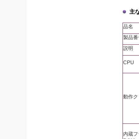
主
品名
製品番
説明
CPU
動作ク
内蔵フ