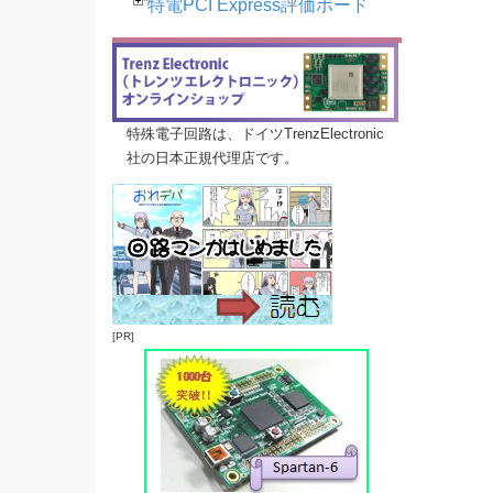
特電PCI Express評価ボード
特殊電子回路は、ドイツTrenzElectronic
社の日本正規代理店です。
[PR]