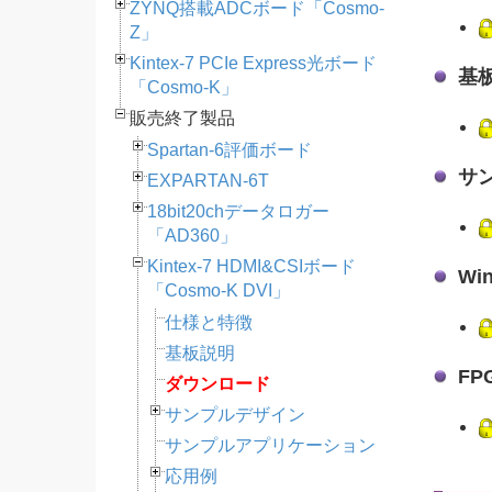
ZYNQ搭載ADCボード「Cosmo-
Z」
Kintex-7 PCIe Express光ボード
基
「Cosmo-K」
販売終了製品
Spartan-6評価ボード
サ
EXPARTAN-6T
18bit20chデータロガー
「AD360」
Kintex-7 HDMI&CSIボード
​W
「Cosmo-K DVI」
仕様と特徴
基板説明
F
ダウンロード
サンプルデザイン
サンプルアプリケーション
応用例