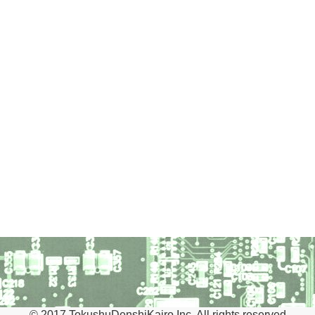
© 2017 TokushuDenshiKairo Inc. All rights reserved