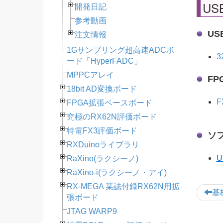
US
開発日記
参考動画
US
注文情報
1Gサンプリング超高速ADCボ
3
ード「HyperFADC」
MPPCアレイ
F
18bit AD変換ボード
F
FPGA拡張ベースボード
究極のRX62N評価ボード
特電FX3評価ボード
ソ
RXDuinoライブラリ
RaXino(ラクシーノ)
RaXino-i(ラクシーノ・アイ)
RX-MEGA 某誌付録RX62N用拡
基
張ボード
JTAG WARP9