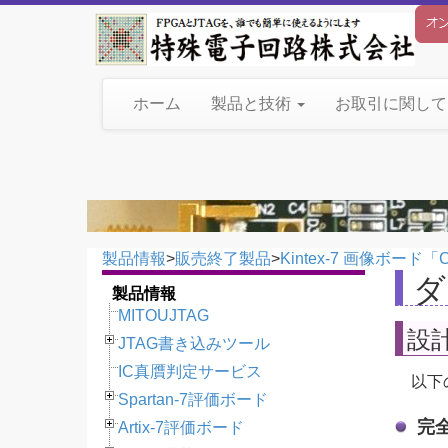
ホーム
製品と技術
お取引に関し
製品情報
>
販売終了製品
>
Kintex-7 画像ボード「C
ダ
製品情報
MITOUJTAG
設
JTAG書き込みツール
IC真贋判定サービス
以下
Spartan-7評価ボード
完
Artix-7評価ボード