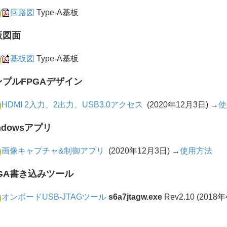
回路図
Type-A基板
板図面
基板図
Type-A基板
ンプルFPGAデザイン
HDMI 2入力、2出力、USB3.0アクセス
(2020年12月3日) →
使
indowsアプリ
画像キャプチャ&制御アプリ
(2020年12月3日)
→
使用方法
PGA書き込みツール
オンボードUSB-JTAGツール
s6a7jtagw.exe
Rev2.10 (2018