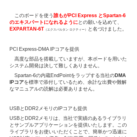
このボードを使う
誰もがPCI Express とSpartan-6
のエキスパートになれるように
との願いを込めて、
EXPARTAN-6T
と名づけました。
（エクスパルタン ロクティー）
PCI Express-DMA IPコアを提供
高度な部品を搭載していますが、本ボードを用いた
システム開発は決して難しくありません。
Spartan-6の内蔵EndPointをラップする当社の
DMA
IPコア
を標準で添付しているため、余計な出費や難解
なマニュアルの読解は必要ありません。
USBとDDR2メモリのIPコアも提供
USBとDDR2メモリは、当社で実績のあるライブラリ
とサンプルアプリケーションを提供いたします。この
ライブラリをお使いいただくことで、簡単かつ迅速に