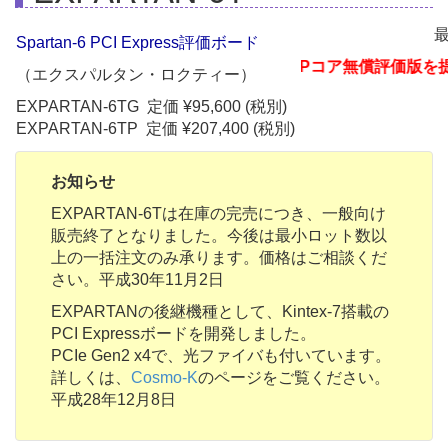
最
Spartan-6 PCI Express評価ボード
SATA IPコア無償評価版を提供
（エクスパルタン・ロクティー）
EXPARTAN-6TG 定価 ¥95,600 (税別)
EXPARTAN-6TP 定価 ¥207,400 (税別)
お知らせ
EXPARTAN-6Tは在庫の完売につき、一般向け
販売終了となりました。今後は最小ロット数以
上の一括注文のみ承ります。価格はご相談くだ
さい。
平成30年11
月2
日
EXPARTANの後継機種として、Kintex-7搭載の
PCI Expressボードを開発しました。
PCIe Gen2 x4で、光ファイバも付いています。
詳しくは、
Cosmo-K
のページをご覧ください。
平成28年12月8日