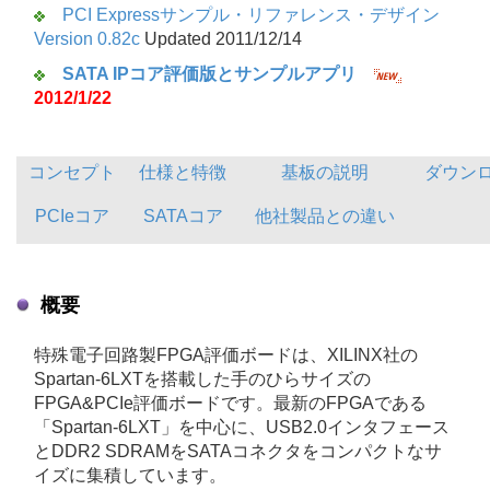
PCI Expressサンプル・リファレンス・デザイン
Version 0.82c
Updated 2011/12/14
SATA IPコア評価版とサンプルアプリ
2012/1/22
コンセプト
仕様
と特徴
基板の説明
ダウン
PCIeコア
SATAコア
他社製品との違い
概要
特殊電子回路製FPGA評価ボードは、XILINX社の
Spartan-6LXTを搭載した手のひらサイズの
FPGA&PCIe評価ボードです。最新のFPGAである
「Spartan-6LXT」を中心に、USB2.0インタフェース
とDDR2 SDRAMをSATAコネクタをコンパクトなサ
イズに集積しています。