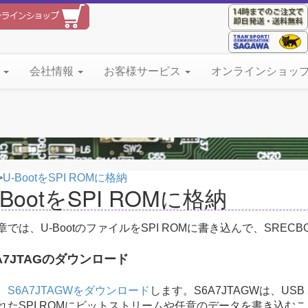
て
会社情報
お客様サービス
オンラインショッ
>
U-BootをSPI ROMに格納
-BootをSPI ROMに格納
章では、U-BootのファイルをSPI ROMに書き込んで、SRE
A7JTAGのダウンロード
、
S6A7JTAGWをダウンロード
します。S6A7JTAGWは、USB 2
れたSPI ROMにビットストリームや任意のデータを書き込む