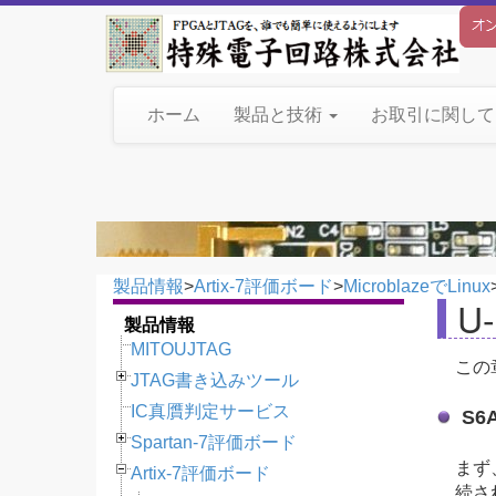
ホーム
製品と技術
お取引に関し
製品情報
>
Artix-7評価ボード
>
MicroblazeでLinux
U
製品情報
MITOUJTAG
この
JTAG書き込みツール
IC真贋判定サービス
S6
Spartan-7評価ボード
まず
Artix-7評価ボード
続さ