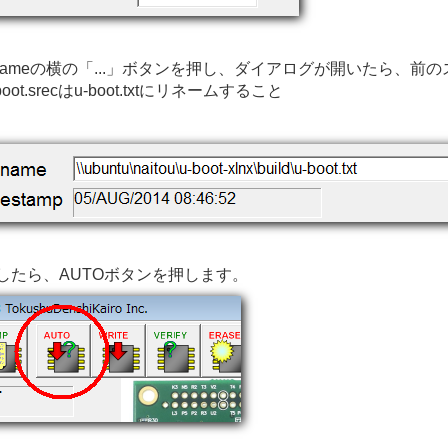
lenameの横の「...」ボタンを押し、ダイアログが開いたら、前のス
boot.srecはu-boot.txtにリネームすること
したら、AUTOボタンを押します。