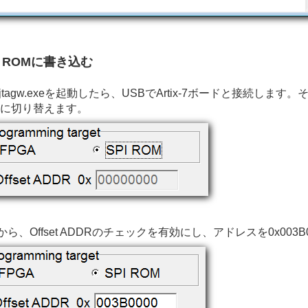
I ROMに書き込む
7jtagw.exeを起動したら、USBでArtix-7ボードと接続します。そして
Mに切り替えます。
から、Offset ADDRのチェックを有効にし、アドレスを0x003B