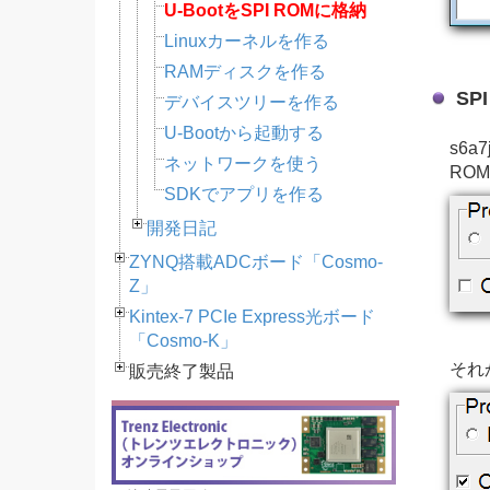
U-BootをSPI ROMに格納
Linuxカーネルを作る
RAMディスクを作る
SP
デバイスツリーを作る
U-Bootから起動する
s6a
ネットワークを使う
RO
SDKでアプリを作る
開発日記
ZYNQ搭載ADCボード「Cosmo-
Z」
Kintex-7 PCIe Express光ボード
「Cosmo-K」
それ
販売終了製品