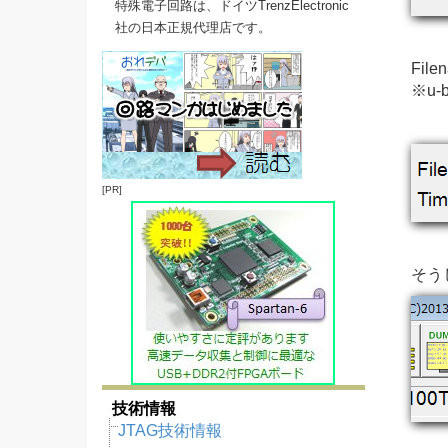
特殊電子回路は、ドイツTrenzElectronic
社の日本正規代理店です。
Fi
※u-
[PR]
そう
技術情報
JTAG技術情報