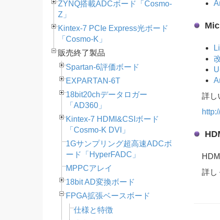
A
ZYNQ搭載ADCボード「Cosmo-
Z」
Mic
Kintex-7 PCIe Express光ボード
「Cosmo-K」
L
販売終了製品
Spartan-6評価ボード
U
A
EXPARTAN-6T
18bit20chデータロガー
詳し
「AD360」
http:
Kintex-7 HDMI&CSIボード
「Cosmo-K DVI」
HD
1Gサンプリング超高速ADCボ
ード「HyperFADC」
HDM
MPPCアレイ
詳し
18bit AD変換ボード
FPGA拡張ベースボード
仕様と特徴