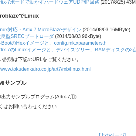
rtix-7ボードで動かすハードウェアUDP/IP回路
(2017/8/25) 43
roblazeでLinux
inux対応・Artix-7 MicroBlazeデザイン
(2014/08/03 16MByte)
改良型SRECブートローダ
(2014/08/03 96kByte)
-BootのHexイメージと、config.mk,xparameters.h
rtix-7のLinuxイメージと、デバイスツリー、RAMディスクの
い説明は下記のURLをご覧ください。
//www.tokudenkairo.co.jp/art7/mb/linux.html
MIサンプル
I出力サンプルプログラム(Artix-7用)
くはお問い合わせください
[上のページ]