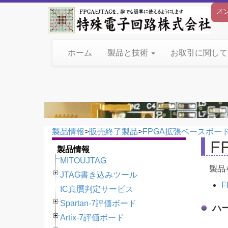
ホーム
製品と技術
お取引に関し
製品情報
>
販売終了製品
>
FPGA拡張ベースボー
F
製品情報
MITOUJTAG
製品
JTAG書き込みツール
IC真贋判定サービス
Spartan-7評価ボード
ハ
Artix-7評価ボード