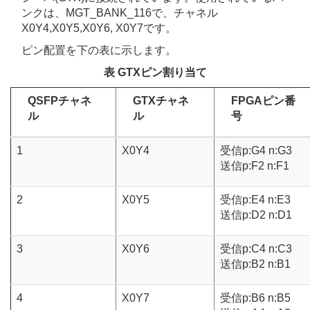
ンクは、MGT_BANK_116で、チャネル
X0Y4,X0Y5,X0Y6, X0Y7です。
ピン配置を下の表に示します。
表 GTXピン割り当て
QSFPチャネ
GTXチャネ
FPGAピン番
ル
ル
号
1
X0Y4
受信p:G4 n:G3
送信p:F2 n:F1
2
X0Y5
受信p:E4 n:E3
送信p:D2 n:D1
3
X0Y6
受信p:C4 n:C3
送信p:B2 n:B1
4
X0Y7
受信p:B6 n:B5