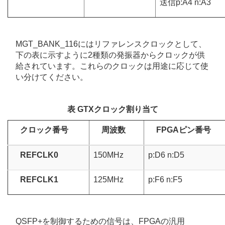
送信p:A4 n:A3
MGT_BANK_116にはリファレンスクロックとして、
下の表に示すように2種類の発振器からクロックが供
給されています。これらのクロックは用途に応じて使
い分けてください。
表 GTXクロック割り当て
クロック番号
周波数
FPGAピン番号
REFCLK0
150MHz
p:D6 n:D5
REFCLK1
125MHz
p:F6 n:F5
QSFP+を制御するための信号は、FPGAの汎用