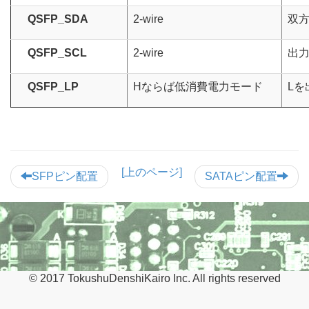
QSFP_SDA
2-wire
双
QSFP_SCL
2-wire
出
QSFP_LP
Hならば低消費電力モード
Lを
[上のページ]
SFPピン配置
SATAピン配置
© 2017 TokushuDenshiKairo Inc. All rights reserved