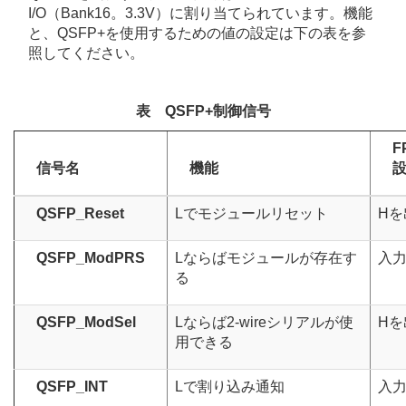
I/O（Bank16。3.3V）に割り当てられています。機能
と、QSFP+を使用するための値の設定は下の表を参
照してください。
表 QSFP+制御信号
F
信号名
機能
QSFP_Reset
Lでモジュールリセット
Hを
QSFP_ModPRS
Lならばモジュールが存在す
入
る
QSFP_ModSel
Lならば2-wireシリアルが使
Hを
用できる
QSFP_INT
Lで割り込み通知
入