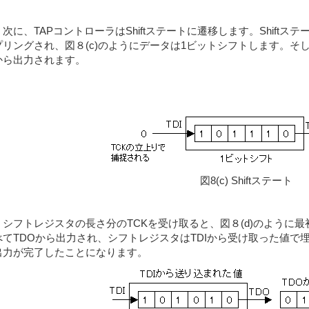
次に、TAPコントローラはShiftステートに遷移します。Shiftステ
プリングされ、図８(c)のようにデータは1ビットシフトします。そし
から出力されます。
図8(c) Shiftステート
シフトレジスタの長さ分のTCKを受け取ると、図８(d)のように
べてTDOから出力され、シフトレジスタはTDIから受け取った値で
出力が完了したことになります。