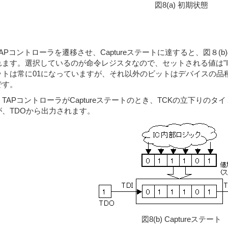
図8(a) 初期状態
TAPコントローラを遷移させ、Captureステートに達すると、図８
れます。選択しているのが命令レジスタなので、セットされる値は"I
ットは常に01になっていますが、それ以外のビットはデバイスの品
です。
TAPコントローラがCaptureステートのとき、TCKの立下りの
が、TDOから出力されます。
図8(b) Captureステート