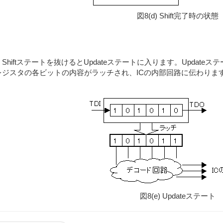
図8(d) Shift完了時の状態
Shiftステートを抜けるとUpdateステートに入ります。Update
レジスタの各ビットの内容がラッチされ、ICの内部回路に伝わりま
図8(e) Updateステート