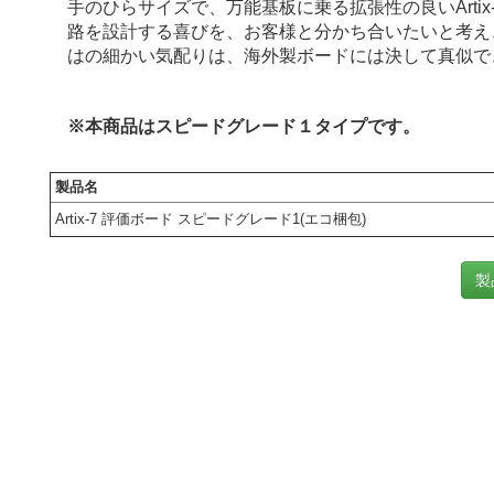
手のひらサイズで、万能基板に乗る拡張性の良いArti
路を設計する喜びを、お客様と分かち合いたいと考え
はの細かい気配りは、海外製ボードには決して真似で
※本商品はスピードグレード１タイプです。
製品名
Artix-7 評価ボード スピードグレード1(エコ梱包)
製